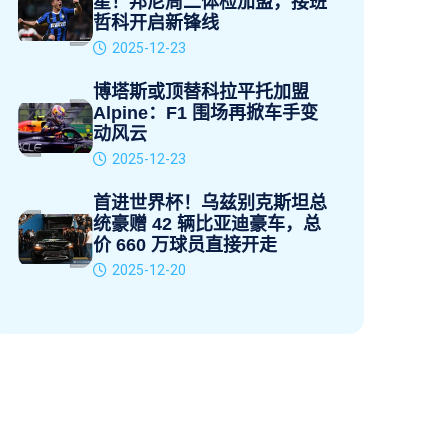
星！邦尼周二体检加盟，接班
哲科开启新锋线
2025-12-23
博塔斯或顶替科拉平托加盟
Alpine：F1 围场再掀车手变
动风云
2025-12-23
首进世界杯！乌兹别克斯坦总
统豪赠 42 辆比亚迪豪车，总
价 660 万球员直接开走
2025-12-20