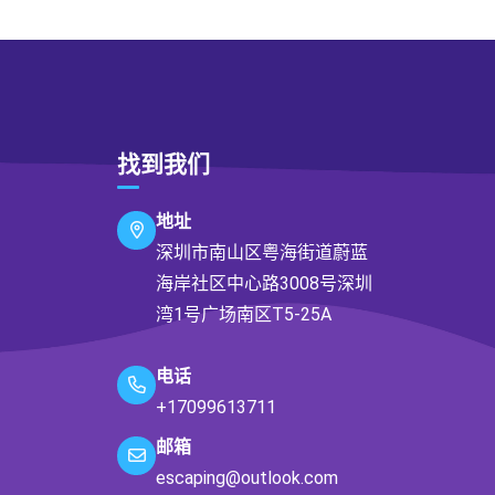
找到我们
地址
深圳市南山区粤海街道蔚蓝
海岸社区中心路3008号深圳
湾1号广场南区T5-25A
电话
+17099613711
邮箱
escaping@outlook.com