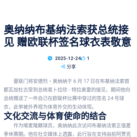
奥纳纳布基纳法索获总统接
见 赠欧联杯签名球衣表敬意
2025-12-24
1
分享
曼联门将安德烈・奥纳纳于 6 月 17 日在布基纳法索首
都瓦加杜古受到总统易卜拉欣 - 特拉奥雷的接见，期间他向
总统赠送了一件自己在欧联杯比赛中穿过的签名 24 号球
衣，此举被外界视为体育外交的生动体现。
文化交流与体育使命的结合
作为喀麦隆籍球员，奥纳纳此次访问布基纳法索正值夏
季休赛期。他在社交媒体上透露，此行旨在支持由前阿贾克