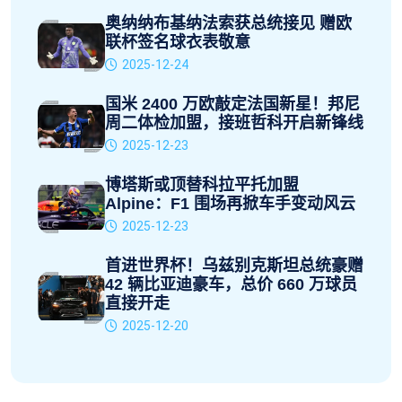
奥纳纳布基纳法索获总统接见 赠欧
联杯签名球衣表敬意
2025-12-24
国米 2400 万欧敲定法国新星！邦尼
周二体检加盟，接班哲科开启新锋线
2025-12-23
博塔斯或顶替科拉平托加盟
Alpine：F1 围场再掀车手变动风云
2025-12-23
首进世界杯！乌兹别克斯坦总统豪赠
42 辆比亚迪豪车，总价 660 万球员
直接开走
2025-12-20