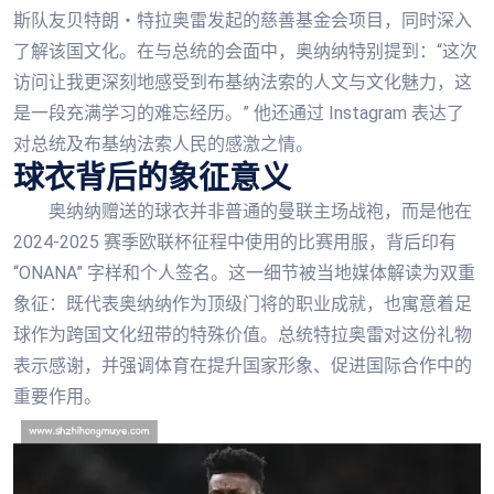
斯队友贝特朗・特拉奥雷发起的慈善基金会项目，同时深入
了解该国文化。在与总统的会面中，奥纳纳特别提到：“这次
访问让我更深刻地感受到布基纳法索的人文与文化魅力，这
是一段充满学习的难忘经历。” 他还通过 Instagram 表达了
对总统及布基纳法索人民的感激之情。
球衣背后的象征意义
奥纳纳赠送的球衣并非普通的曼联主场战袍，而是他在
2024-2025 赛季欧联杯征程中使用的比赛用服，背后印有
“ONANA” 字样和个人签名。这一细节被当地媒体解读为双重
象征：既代表奥纳纳作为顶级门将的职业成就，也寓意着足
球作为跨国文化纽带的特殊价值。总统特拉奥雷对这份礼物
表示感谢，并强调体育在提升国家形象、促进国际合作中的
重要作用。