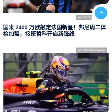
国米 2400 万欧敲定法国新星！邦尼周二体
检加盟，接班哲科开启新锋线