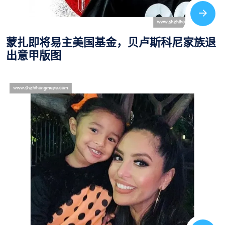
蒙扎即将易主美国基金，贝卢斯科尼家族退
出意甲版图