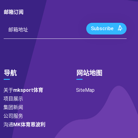
邮箱订阅
Subscribe
导航
网站地图
关于
mksport体育
SiteMap
项目展示
集团新闻
公司服务
沟通
MK体育恩波利