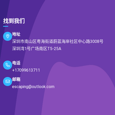
找到我们
地址
深圳市南山区粤海街道蔚蓝海岸社区中心路3008号
深圳湾1号广场南区T5-25A
电话
+17099613711
邮箱
escaping@outlook.com