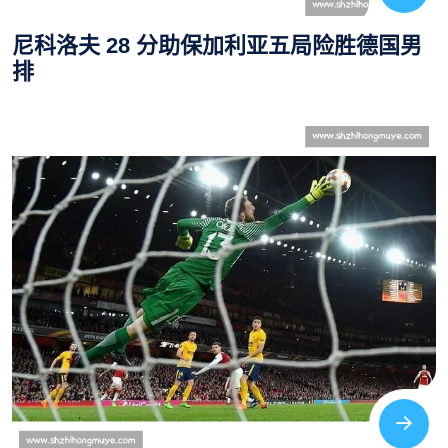
尼科洛夫 28 分助保加利亚五局险胜德国男
排