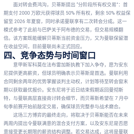
面对转会费鸿沟，贝蒂斯提出 “分阶段所有权交易”：首
期支付 2000 万欧元获得球员 50% 所有权，剩余 50% 权益保
留至 2026 年夏窗，同时承诺曼联享有二次转会分成。这一
模式参考了此前与巴萨关于阿布德的交易，但交易规模翻
倍。该方案既能缓解贝蒂斯当前资金压力，又为曼联保留潜
在收益空间，目前曼联尚未正式回应。
四、竞争态势与时间窗口
意甲新军科莫在法布雷加斯执教下加入争夺，愿为安东
尼提供更高薪资，但球员明确表示贝蒂斯是首选。曼联利用
合同剩余两年的优势掌握谈判主动权，计划等待至转会窗末
期以获取最优报价。安东尼将于近日结束假期返回曼彻斯
特，与曼联高层直接商讨转会细节，而贝蒂斯希望在 7 月中
旬季前赛开始前敲定交易，确保球员完整参与战术磨合。
这场三方博弈的最终走向，将取决于贝蒂斯能否在未来
两周内提出令曼联满意的混合支付方案，以及安东尼是否愿
意接受更长期限的薪资结构调整。若交易达成，这将是曼联