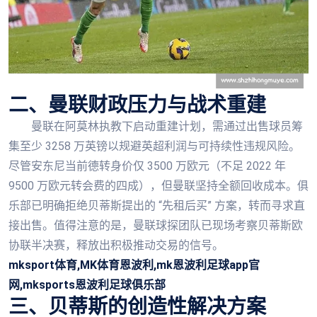
二、曼联财政压力与战术重建
曼联在阿莫林执教下启动重建计划，需通过出售球员筹
集至少 3258 万英镑以规避英超利润与可持续性违规风险。
尽管安东尼当前德转身价仅 3500 万欧元（不足 2022 年
9500 万欧元转会费的四成），但曼联坚持全额回收成本。俱
乐部已明确拒绝贝蒂斯提出的 “先租后买” 方案，转而寻求直
接出售。值得注意的是，曼联球探团队已现场考察贝蒂斯欧
协联半决赛，释放出积极推动交易的信号。
mksport体育,MK体育恩波利,mk恩波利足球app官
网,mksports恩波利足球俱乐部
三、贝蒂斯的创造性解决方案