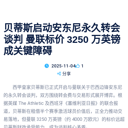
贝蒂斯启动安东尼永久转会
谈判 曼联标价 3250 万英镑
成关键障碍
2025-11-04
1
分享
西甲皇家贝蒂斯已正式开启与曼联关于巴西边锋安东尼
的永久转会谈判，双方围绕转会费与交易形式展开博弈。根
据英媒 The Athletic 及西班牙《塞维利亚日报》的联合报
道，贝蒂斯在租借半个赛季激活球员价值后，正全力推动交
易落地，但曼联 3250 万英镑（约 4000 万欧元）的标价远超
贝蒂斯财政承受能力，成为谈判核心矛盾。