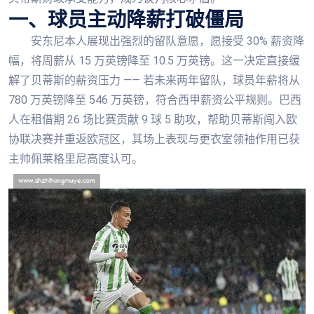
一、球员主动降薪打破僵局
安东尼本人展现出强烈的留队意愿，愿接受 30% 薪资降
幅，将周薪从 15 万英镑降至 10.5 万英镑。这一决定直接缓
解了贝蒂斯的薪资压力 —— 若未来两年留队，球员年薪将从
780 万英镑降至 546 万英镑，符合西甲薪资公平规则。巴西
人在租借期 26 场比赛贡献 9 球 5 助攻，帮助贝蒂斯闯入欧
协联决赛并重返欧冠区，其场上表现与更衣室领袖作用已获
主帅佩莱格里尼高度认可。